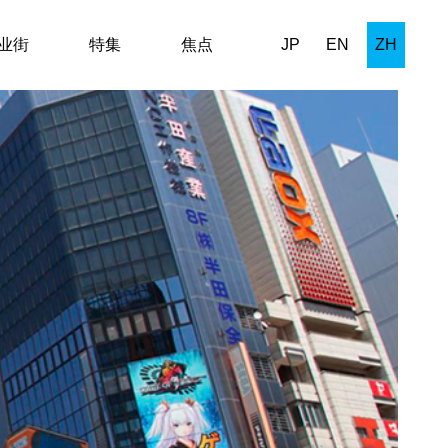
业街
特集
焦点
JP
EN
ZH