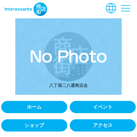
language
menu
八丁堀二八通商店会
ホーム
イベント
ショップ
アクセス