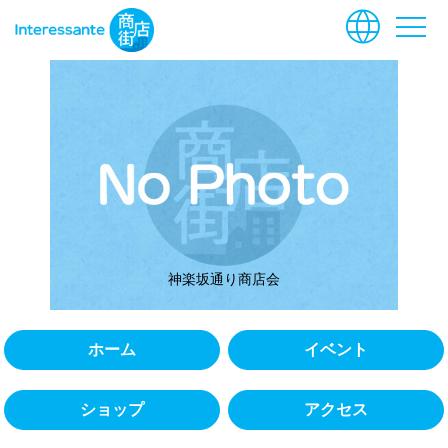
language
menu
神楽坂通り商店会
ホーム
イベント
ショップ
アクセス