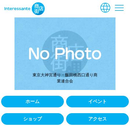
language
menu
東京大神宮通り・飯田橋西口通り商
業連合会
ホーム
イベント
ショップ
アクセス